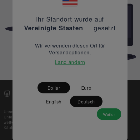
Ihr Standort wurde auf
Vereinigte Staaten
gesetzt
Wir verwenden diesen Ort für
Versandoptionen.
Land ändern
Dollar
Euro
English
Deutsch
Unsere Web-Plattform unterstützt OEM- und EMS-
Weiter
Unternehmen dabei, ihre überschüssigen Lagerbestände
weltweit zu verkaufen und gleichzeitig den potenziellen
Käufern beste Preise und Qualität zu bieten.
Über uns
Partner