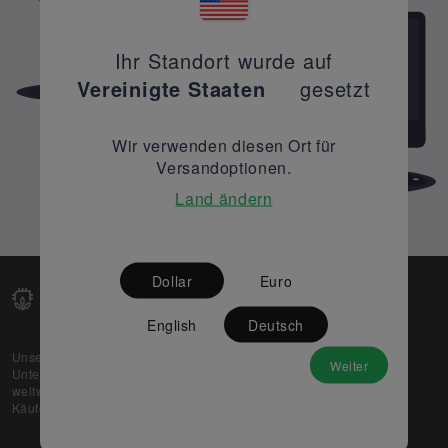
Ihr Standort wurde auf
Vereinigte Staaten
gesetzt
Wir verwenden diesen Ort für
Versandoptionen.
Land ändern
Dollar
Euro
English
Deutsch
Unsere Web-Plattform unterstützt OEM- und EMS-
Weiter
Unternehmen dabei, ihre überschüssigen Lagerbestände
weltweit zu verkaufen und gleichzeitig den potenziellen
Käufern beste Preise und Qualität zu bieten.
Über uns
Partner