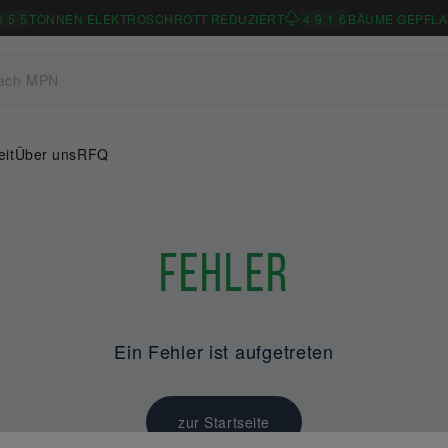
0
5
5
TONNEN ELEKTROSCHROTT REDUZIERT
4
9
1
6
BÄUME GEPFLA
eit
Über uns
RFQ
Fehler
Ein Fehler ist aufgetreten
zur Startseite