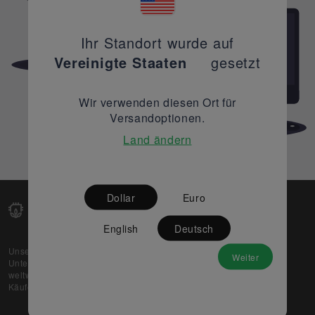
Ihr Standort wurde auf
Vereinigte Staaten
gesetzt
Wir verwenden diesen Ort für
Versandoptionen.
Land ändern
Dollar
Euro
English
Deutsch
Unsere Web-Plattform unterstützt OEM- und EMS-
Weiter
Unternehmen dabei, ihre überschüssigen Lagerbestände
weltweit zu verkaufen und gleichzeitig den potenziellen
Käufern beste Preise und Qualität zu bieten.
Über uns
Partner