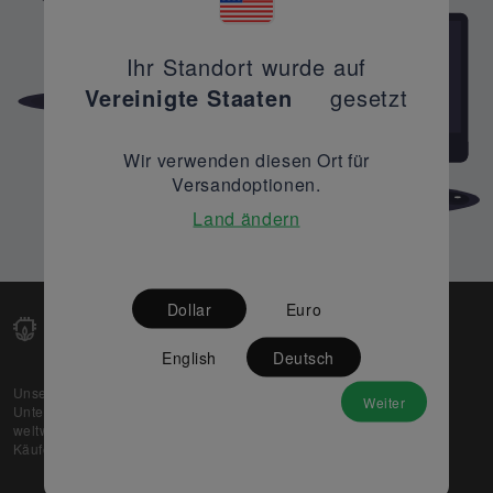
Ihr Standort wurde auf
Vereinigte Staaten
gesetzt
Wir verwenden diesen Ort für
Versandoptionen.
Land ändern
Dollar
Euro
English
Deutsch
Unsere Web-Plattform unterstützt OEM- und EMS-
Weiter
Unternehmen dabei, ihre überschüssigen Lagerbestände
weltweit zu verkaufen und gleichzeitig den potenziellen
Käufern beste Preise und Qualität zu bieten.
Über uns
Partner