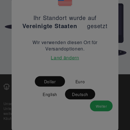
Ihr Standort wurde auf
Vereinigte Staaten
gesetzt
Wir verwenden diesen Ort für
Versandoptionen.
Land ändern
Dollar
Euro
English
Deutsch
Unsere Web-Plattform unterstützt OEM- und EMS-
Weiter
Unternehmen dabei, ihre überschüssigen Lagerbestände
weltweit zu verkaufen und gleichzeitig den potenziellen
Käufern beste Preise und Qualität zu bieten.
Über uns
Partner