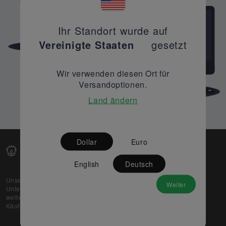
Ihr Standort wurde auf
Vereinigte Staaten
gesetzt
Wir verwenden diesen Ort für
Versandoptionen.
Land ändern
Dollar
Euro
English
Deutsch
Unsere Web-Plattform unterstützt OEM- und EMS-
Weiter
Unternehmen dabei, ihre überschüssigen Lagerbestände
weltweit zu verkaufen und gleichzeitig den potenziellen
Käufern beste Preise und Qualität zu bieten.
Über uns
Partner