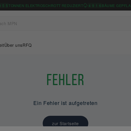
0
5
5
TONNEN ELEKTROSCHROTT REDUZIERT
4
9
1
6
BÄUME GEPFLA
eit
Über uns
RFQ
Fehler
Ein Fehler ist aufgetreten
zur Startseite