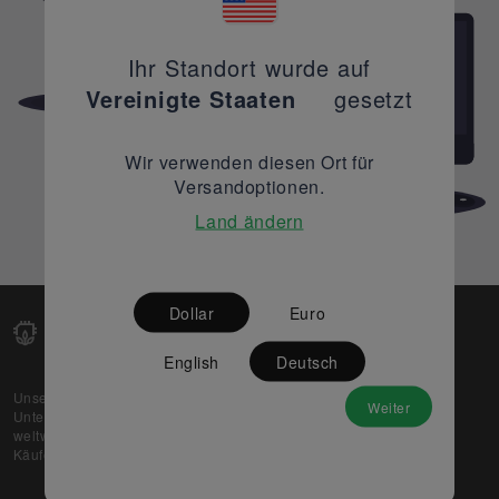
Ihr Standort wurde auf
Vereinigte Staaten
gesetzt
Wir verwenden diesen Ort für
Versandoptionen.
Land ändern
Dollar
Euro
English
Deutsch
Unsere Web-Plattform unterstützt OEM- und EMS-
Weiter
Unternehmen dabei, ihre überschüssigen Lagerbestände
weltweit zu verkaufen und gleichzeitig den potenziellen
Käufern beste Preise und Qualität zu bieten.
Über uns
Partner