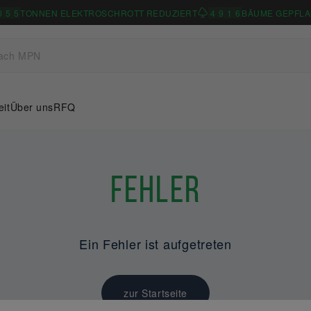
0
5
5
TONNEN ELEKTROSCHROTT REDUZIERT
4
9
1
6
BÄUME GEPFLA
eit
Über uns
RFQ
Fehler
Ein Fehler ist aufgetreten
zur Startseite