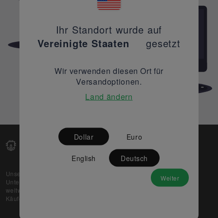
Ihr Standort wurde auf
Vereinigte Staaten
gesetzt
Wir verwenden diesen Ort für
Versandoptionen.
Land ändern
Dollar
Euro
English
Deutsch
Unsere Web-Plattform unterstützt OEM- und EMS-
Weiter
Unternehmen dabei, ihre überschüssigen Lagerbestände
weltweit zu verkaufen und gleichzeitig den potenziellen
Käufern beste Preise und Qualität zu bieten.
Über uns
Partner