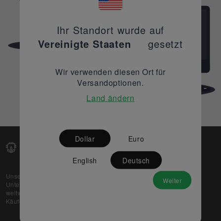
Ihr Standort wurde auf
Vereinigte Staaten
gesetzt
Wir verwenden diesen Ort für
Versandoptionen.
Land ändern
Dollar
Euro
English
Deutsch
Unsere Web-Plattform unterstützt OEM- und EMS-
Weiter
Unternehmen dabei, ihre überschüssigen Lagerbestände
weltweit zu verkaufen und gleichzeitig den potenziellen
Käufern beste Preise und Qualität zu bieten.
Über uns
Partner