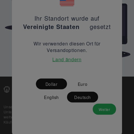
Ihr Standort wurde auf
Vereinigte Staaten
gesetzt
Wir verwenden diesen Ort für
Versandoptionen.
Land ändern
Dollar
Euro
English
Deutsch
Unsere Web-Plattform unterstützt OEM- und EMS-
Weiter
Unternehmen dabei, ihre überschüssigen Lagerbestände
weltweit zu verkaufen und gleichzeitig den potenziellen
Käufern beste Preise und Qualität zu bieten.
Über uns
Partner