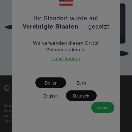
Ihr Standort wurde auf
Vereinigte Staaten
gesetzt
Wir verwenden diesen Ort für
Versandoptionen.
Land ändern
Dollar
Euro
English
Deutsch
Unsere Web-Plattform unterstützt OEM- und EMS-
Weiter
Unternehmen dabei, ihre überschüssigen Lagerbestände
weltweit zu verkaufen und gleichzeitig den potenziellen
Käufern beste Preise und Qualität zu bieten.
Über uns
Partner