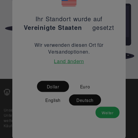
Ihr Standort wurde auf
Vereinigte Staaten
gesetzt
Wir verwenden diesen Ort für
Versandoptionen.
Land ändern
Dollar
Euro
English
Deutsch
Unsere Web-Plattform unterstützt OEM- und EMS-
Weiter
Unternehmen dabei, ihre überschüssigen Lagerbestände
weltweit zu verkaufen und gleichzeitig den potenziellen
Käufern beste Preise und Qualität zu bieten.
Über uns
Partner