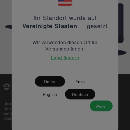
Ihr Standort wurde auf
Vereinigte Staaten
gesetzt
Wir verwenden diesen Ort für
Versandoptionen.
Land ändern
Dollar
Euro
English
Deutsch
Unsere Web-Plattform unterstützt OEM- und EMS-
Weiter
Unternehmen dabei, ihre überschüssigen Lagerbestände
weltweit zu verkaufen und gleichzeitig den potenziellen
Käufern beste Preise und Qualität zu bieten.
Über uns
Partner