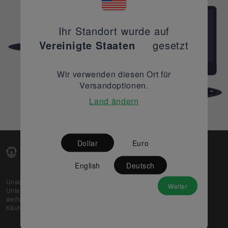
Ihr Standort wurde auf
Vereinigte Staaten
gesetzt
Wir verwenden diesen Ort für
Versandoptionen.
Land ändern
Dollar
Euro
English
Deutsch
Unsere Web-Plattform unterstützt OEM- und EMS-
Weiter
Unternehmen dabei, ihre überschüssigen Lagerbestände
weltweit zu verkaufen und gleichzeitig den potenziellen
Käufern beste Preise und Qualität zu bieten.
Über uns
Partner