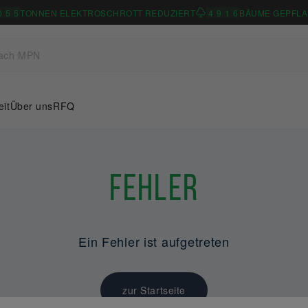
0
5
5
TONNEN ELEKTROSCHROTT REDUZIERT
4
9
1
6
BÄUME GEPFLA
eit
Über uns
RFQ
Fehler
Ein Fehler ist aufgetreten
zur Startseite