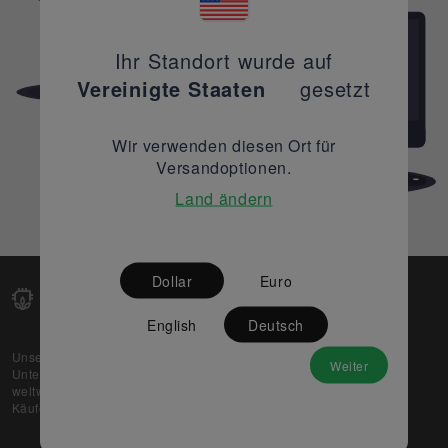
Ihr Standort wurde auf
Vereinigte Staaten
gesetzt
Wir verwenden diesen Ort für
Versandoptionen.
Land ändern
Dollar
Euro
English
Deutsch
Unsere Web-Plattform unterstützt OEM- und EMS-
Weiter
Unternehmen dabei, ihre überschüssigen Lagerbestände
weltweit zu verkaufen und gleichzeitig den potenziellen
Käufern beste Preise und Qualität zu bieten.
Über uns
Partner