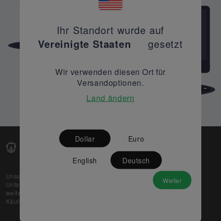
Ihr Standort wurde auf
Vereinigte Staaten
gesetzt
Wir verwenden diesen Ort für
Versandoptionen.
Land ändern
Dollar
Euro
English
Deutsch
Unsere Web-Plattform unterstützt OEM- und EMS-
Weiter
Unternehmen dabei, ihre überschüssigen Lagerbestände
weltweit zu verkaufen und gleichzeitig den potenziellen
Käufern beste Preise und Qualität zu bieten.
Über uns
Partner