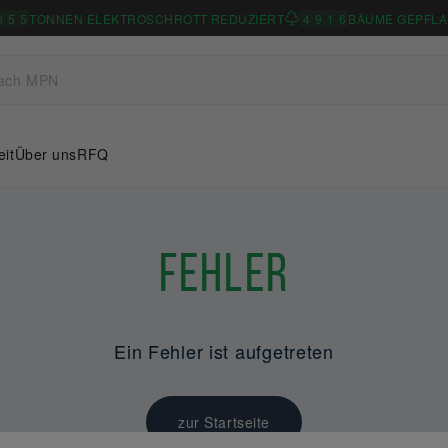
0
5
5
TONNEN ELEKTROSCHROTT REDUZIERT
4
9
1
6
BÄUME GEPFLA
eit
Über uns
RFQ
Fehler
Ein Fehler ist aufgetreten
zur Startseite