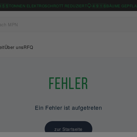
0
5
5
TONNEN ELEKTROSCHROTT REDUZIERT
4
9
1
6
BÄUME GEPFLA
eit
Über uns
RFQ
Fehler
Ein Fehler ist aufgetreten
zur Startseite