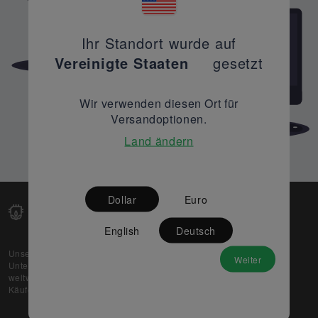
Ihr Standort wurde auf
Vereinigte Staaten
gesetzt
Wir verwenden diesen Ort für
Versandoptionen.
Land ändern
Dollar
Euro
English
Deutsch
Unsere Web-Plattform unterstützt OEM- und EMS-
Weiter
Unternehmen dabei, ihre überschüssigen Lagerbestände
weltweit zu verkaufen und gleichzeitig den potenziellen
Käufern beste Preise und Qualität zu bieten.
Über uns
Partner