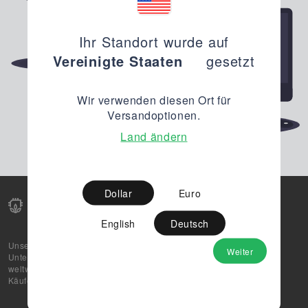
Ihr Standort wurde auf
Vereinigte Staaten
gesetzt
Wir verwenden diesen Ort für
Versandoptionen.
Land ändern
Dollar
Euro
English
Deutsch
Unsere Web-Plattform unterstützt OEM- und EMS-
Weiter
Unternehmen dabei, ihre überschüssigen Lagerbestände
weltweit zu verkaufen und gleichzeitig den potenziellen
Käufern beste Preise und Qualität zu bieten.
Über uns
Partner