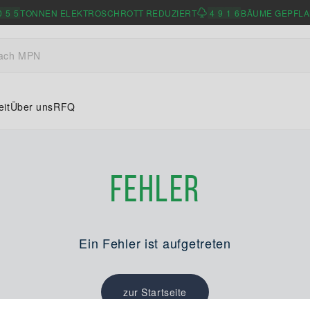
0
5
5
TONNEN ELEKTROSCHROTT REDUZIERT
4
9
1
6
BÄUME GEPFLA
eit
Über uns
RFQ
Fehler
Ein Fehler ist aufgetreten
zur Startseite