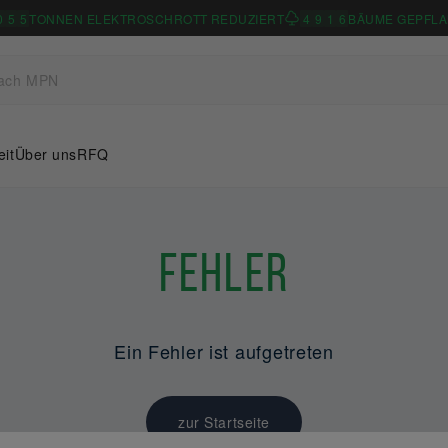
0
5
5
TONNEN ELEKTROSCHROTT REDUZIERT
4
9
1
6
BÄUME GEPFLA
eit
Über uns
RFQ
Fehler
Ein Fehler ist aufgetreten
zur Startseite