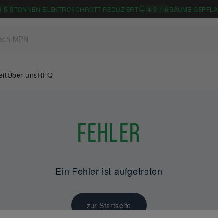
0
5
5
TONNEN ELEKTROSCHROTT REDUZIERT
4
9
1
6
BÄUME GEPFLA
eit
Über uns
RFQ
Fehler
Ein Fehler ist aufgetreten
zur Startseite