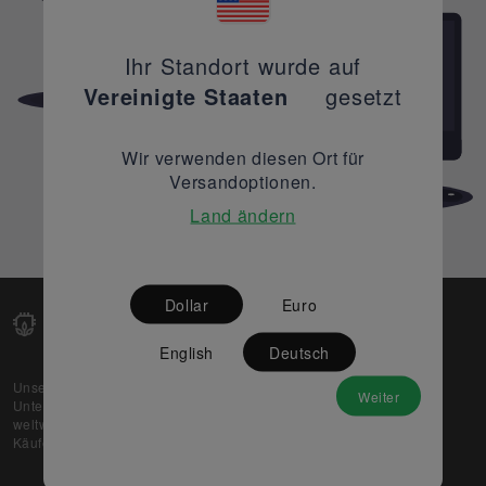
Ihr Standort wurde auf
Vereinigte Staaten
gesetzt
Wir verwenden diesen Ort für
Versandoptionen.
Land ändern
Dollar
Euro
English
Deutsch
Unsere Web-Plattform unterstützt OEM- und EMS-
Weiter
Unternehmen dabei, ihre überschüssigen Lagerbestände
weltweit zu verkaufen und gleichzeitig den potenziellen
Käufern beste Preise und Qualität zu bieten.
Über uns
Partner