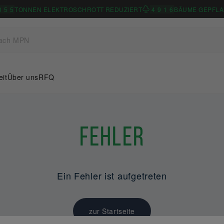
0
5
5
TONNEN ELEKTROSCHROTT REDUZIERT
4
9
1
6
BÄUME GEPFLA
eit
Über uns
RFQ
Fehler
Ein Fehler ist aufgetreten
zur Startseite