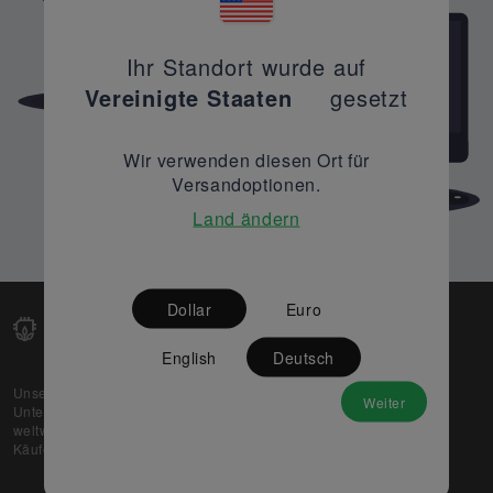
Ihr Standort wurde auf
Vereinigte Staaten
gesetzt
Wir verwenden diesen Ort für
Versandoptionen.
Land ändern
Dollar
Euro
English
Deutsch
Unsere Web-Plattform unterstützt OEM- und EMS-
Weiter
Unternehmen dabei, ihre überschüssigen Lagerbestände
weltweit zu verkaufen und gleichzeitig den potenziellen
Käufern beste Preise und Qualität zu bieten.
Über uns
Partner