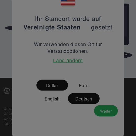
Ihr Standort wurde auf
Vereinigte Staaten
gesetzt
Wir verwenden diesen Ort für
Versandoptionen.
Land ändern
Dollar
Euro
English
Deutsch
Unsere Web-Plattform unterstützt OEM- und EMS-
Weiter
Unternehmen dabei, ihre überschüssigen Lagerbestände
weltweit zu verkaufen und gleichzeitig den potenziellen
Käufern beste Preise und Qualität zu bieten.
Über uns
Partner