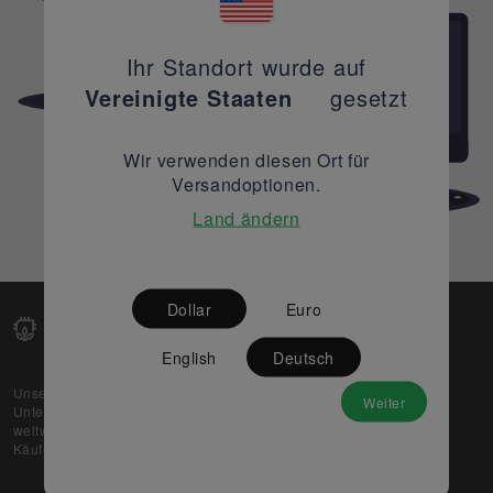
Ihr Standort wurde auf
Vereinigte Staaten
gesetzt
Wir verwenden diesen Ort für
Versandoptionen.
Land ändern
Dollar
Euro
English
Deutsch
Unsere Web-Plattform unterstützt OEM- und EMS-
Weiter
Unternehmen dabei, ihre überschüssigen Lagerbestände
weltweit zu verkaufen und gleichzeitig den potenziellen
Käufern beste Preise und Qualität zu bieten.
Über uns
Partner