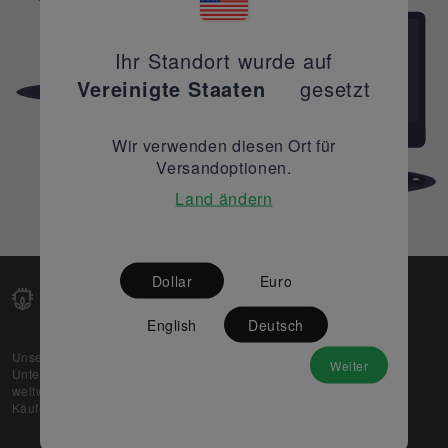
Ihr Standort wurde auf
Vereinigte Staaten
gesetzt
Wir verwenden diesen Ort für
Versandoptionen.
Land ändern
Dollar
Euro
English
Deutsch
Unsere Web-Plattform unterstützt OEM- und EMS-
Weiter
Unternehmen dabei, ihre überschüssigen Lagerbestände
weltweit zu verkaufen und gleichzeitig den potenziellen
Käufern beste Preise und Qualität zu bieten.
Über uns
Partner