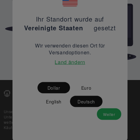
Ihr Standort wurde auf
Vereinigte Staaten
gesetzt
Wir verwenden diesen Ort für
Versandoptionen.
Land ändern
Dollar
Euro
English
Deutsch
Unsere Web-Plattform unterstützt OEM- und EMS-
Weiter
Unternehmen dabei, ihre überschüssigen Lagerbestände
weltweit zu verkaufen und gleichzeitig den potenziellen
Käufern beste Preise und Qualität zu bieten.
Über uns
Partner