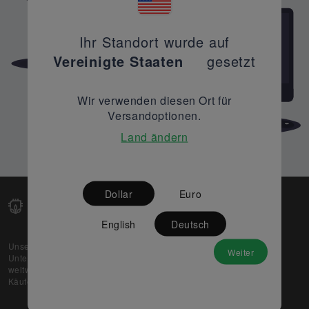
Ihr Standort wurde auf
Vereinigte Staaten
gesetzt
Wir verwenden diesen Ort für
Versandoptionen.
Land ändern
Dollar
Euro
English
Deutsch
Unsere Web-Plattform unterstützt OEM- und EMS-
Weiter
Unternehmen dabei, ihre überschüssigen Lagerbestände
weltweit zu verkaufen und gleichzeitig den potenziellen
Käufern beste Preise und Qualität zu bieten.
Über uns
Partner